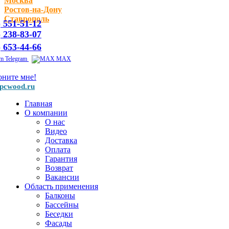
Москва
Ростов-на-Дону
Ставрополь
) 551-51-12
) 238-83-07
) 653-44-66
Telegram
MAX
оните мне!
pcwood.ru
Главная
О компании
О нас
Видео
Доставка
Оплата
Гарантия
Возврат
Вакансии
Область применения
Балконы
Бассейны
Беседки
Фасады