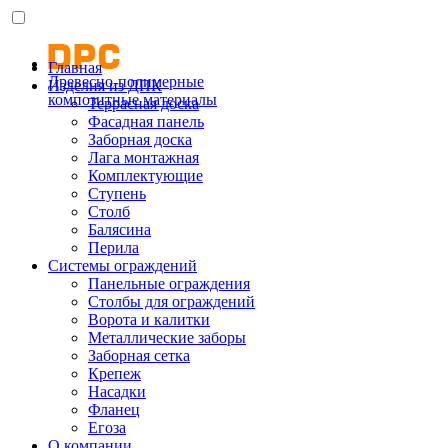
Главная
Древесно-полимерные
Изделия из ДПК
композитные материалы
Террасная доска
Фасадная панель
Заборная доска
Лага монтажная
Комплектующие
Ступень
Столб
Балясина
Перила
Системы ограждений
Панельные ограждения
Столбы для ограждений
Ворота и калитки
Металлические заборы
Заборная сетка
Крепеж
Насадки
Фланец
Егоза
О компании