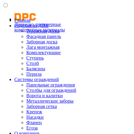
Главная
Древесно-полимерные
Изделия из ДПК
композитные материалы
Террасная доска
Фасадная панель
Заборная доска
Лага монтажная
Комплектующие
Ступень
Столб
Балясина
Перила
Системы ограждений
Панельные ограждения
Столбы для ограждений
Ворота и калитки
Металлические заборы
Заборная сетка
Крепеж
Насадки
Фланец
Егоза
О компании