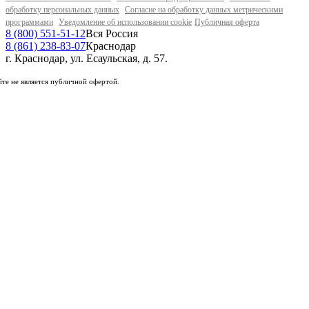
обработку персональных данных
Согласие на обработку данных метрическими
программами
Уведомление об использовании cookie
Публичная оферта
8 (800) 551-51-12
Вся Россия
8 (861) 238-83-07
Краснодар
г. Краснодар, ул. Есаульская, д. 57.
те не является публичной офертой.