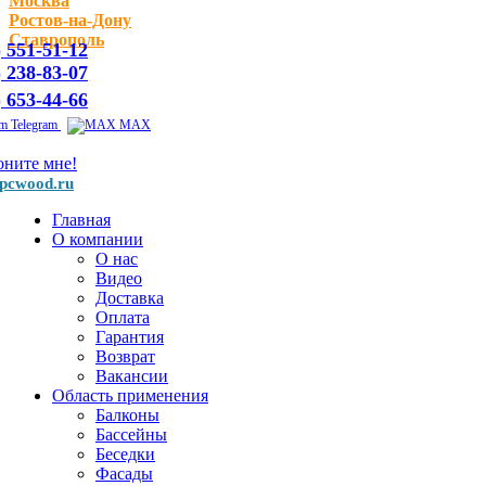
Москва
Ростов-на-Дону
Ставрополь
) 551-51-12
) 238-83-07
) 653-44-66
Telegram
MAX
оните мне!
pcwood.ru
Главная
О компании
О нас
Видео
Доставка
Оплата
Гарантия
Возврат
Вакансии
Область применения
Балконы
Бассейны
Беседки
Фасады