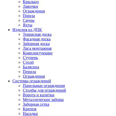
Крыльцо
Лавочки
Ограждения
Пирсы
Сауны
Яхты
Изделия из ДПК
Террасная доска
Фасадная доска
Заборная доска
Лага монтажная
Комплектующие
Ступень
Столб
Балясина
Перила
Ограждения
Системы ограждений
Панельные ограждения
Столбы для ограждений
Ворота и калитки
Металлические заборы
Заборная сетка
Крепеж
Насадки