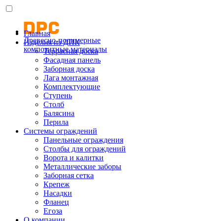
Главная
Древесно-полимерные
Изделия из ДПК
композитные материалы
Террасная доска
Фасадная панель
Заборная доска
Лага монтажная
Комплектующие
Ступень
Столб
Балясина
Перила
Системы ограждений
Панельные ограждения
Столбы для ограждений
Ворота и калитки
Металлические заборы
Заборная сетка
Крепеж
Насадки
Фланец
Егоза
О компании