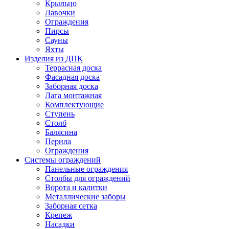
Крыльцо
Лавочки
Ограждения
Пирсы
Сауны
Яхты
Изделия из ДПК
Террасная доска
Фасадная доска
Заборная доска
Лага монтажная
Комплектующие
Ступень
Столб
Балясина
Перила
Ограждения
Системы ограждений
Панельные ограждения
Столбы для ограждений
Ворота и калитки
Металлические заборы
Заборная сетка
Крепеж
Насадки