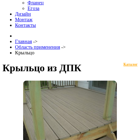
Фланец
Егоза
Дизайн
Монтаж
Контакты
Главная
->
Область применения
->
Крыльцо
Крыльцо из ДПК
Каталог