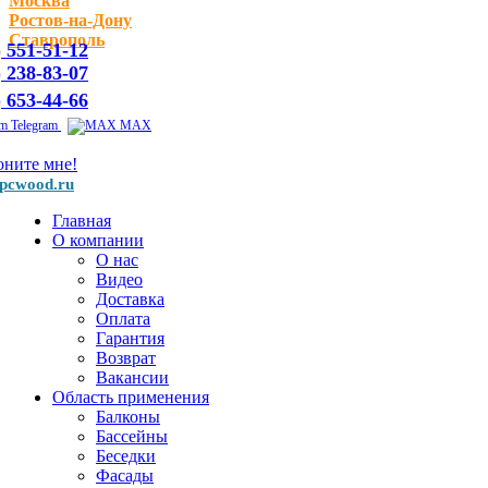
Москва
Ростов-на-Дону
Ставрополь
) 551-51-12
) 238-83-07
) 653-44-66
Telegram
MAX
оните мне!
pcwood.ru
Главная
О компании
О нас
Видео
Доставка
Оплата
Гарантия
Возврат
Вакансии
Область применения
Балконы
Бассейны
Беседки
Фасады