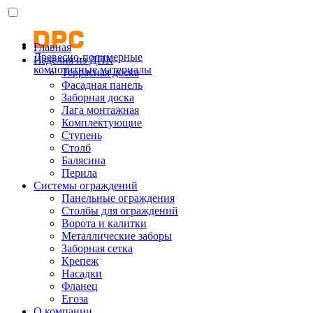
Главная
Древесно-полимерные
Изделия из ДПК
композитные материалы
Террасная доска
Фасадная панель
Заборная доска
Лага монтажная
Комплектующие
Ступень
Столб
Балясина
Перила
Системы ограждений
Панельные ограждения
Столбы для ограждений
Ворота и калитки
Металлические заборы
Заборная сетка
Крепеж
Насадки
Фланец
Егоза
О компании