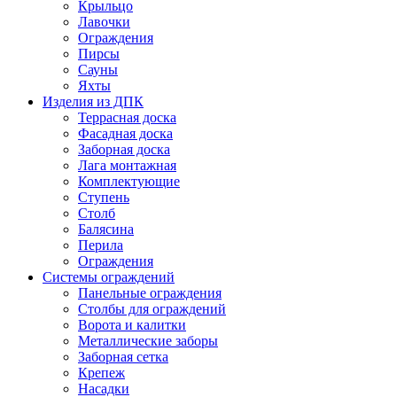
Крыльцо
Лавочки
Ограждения
Пирсы
Сауны
Яхты
Изделия из ДПК
Террасная доска
Фасадная доска
Заборная доска
Лага монтажная
Комплектующие
Ступень
Столб
Балясина
Перила
Ограждения
Системы ограждений
Панельные ограждения
Столбы для ограждений
Ворота и калитки
Металлические заборы
Заборная сетка
Крепеж
Насадки