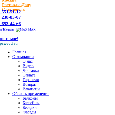
Москва
Ростов-на-Дону
Ставрополь
) 551-51-12
) 238-83-07
) 653-44-66
Telegram
MAX
оните мне!
pcwood.ru
Главная
О компании
О нас
Видео
Доставка
Оплата
Гарантия
Возврат
Вакансии
Область применения
Балконы
Бассейны
Беседки
Фасады