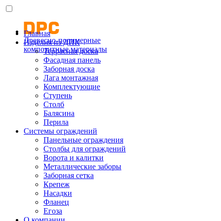
Главная
Древесно-полимерные
Изделия из ДПК
композитные материалы
Террасная доска
Фасадная панель
Заборная доска
Лага монтажная
Комплектующие
Ступень
Столб
Балясина
Перила
Системы ограждений
Панельные ограждения
Столбы для ограждений
Ворота и калитки
Металлические заборы
Заборная сетка
Крепеж
Насадки
Фланец
Егоза
О компании