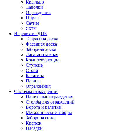
Крыльцо
Лавочки
Ограждения
Пирсы
Сауны
Яхты
Изделия из ДПК
Террасная доска
Фасадная доска
Заборная доска
Лага монтажная
Комплектующие
Ступень
Столб
Балясина
Перила
Ограждения
Системы ограждений
Панельные ограждения
Столбы для ограждений
Ворота и калитки
Металлические заборы
Заборная сетка
Крепеж
Насадки