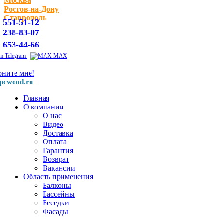
Москва
Ростов-на-Дону
Ставрополь
) 551-51-12
) 238-83-07
) 653-44-66
Telegram
MAX
оните мне!
pcwood.ru
Главная
О компании
О нас
Видео
Доставка
Оплата
Гарантия
Возврат
Вакансии
Область применения
Балконы
Бассейны
Беседки
Фасады