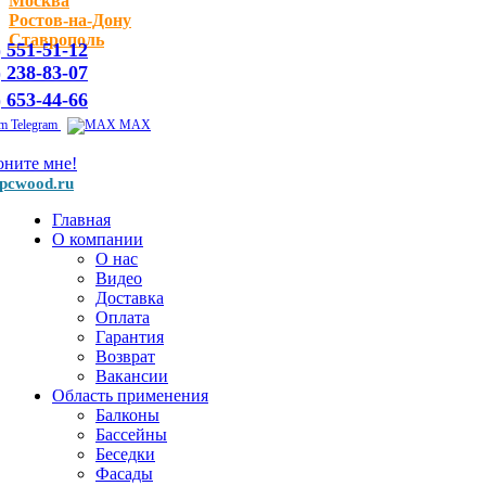
Москва
Ростов-на-Дону
Ставрополь
) 551-51-12
) 238-83-07
) 653-44-66
Telegram
MAX
оните мне!
pcwood.ru
Главная
О компании
О нас
Видео
Доставка
Оплата
Гарантия
Возврат
Вакансии
Область применения
Балконы
Бассейны
Беседки
Фасады