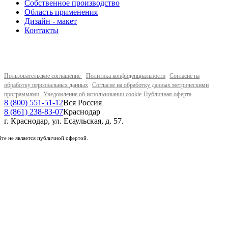
Собственное производство
Область применения
Дизайн - макет
Контакты
Пользовательское соглашение
Политика конфиденциальности
Согласие на
обработку персональных данных
Согласие на обработку данных метрическими
программами
Уведомление об использовании cookie
Публичная оферта
8 (800) 551-51-12
Вся Россия
8 (861) 238-83-07
Краснодар
г. Краснодар, ул. Есаульская, д. 57.
те не является публичной офертой.