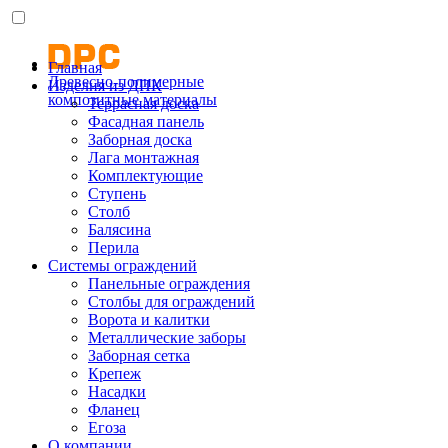
Главная
Древесно-полимерные
Изделия из ДПК
композитные материалы
Террасная доска
Фасадная панель
Заборная доска
Лага монтажная
Комплектующие
Ступень
Столб
Балясина
Перила
Системы ограждений
Панельные ограждения
Столбы для ограждений
Ворота и калитки
Металлические заборы
Заборная сетка
Крепеж
Насадки
Фланец
Егоза
О компании