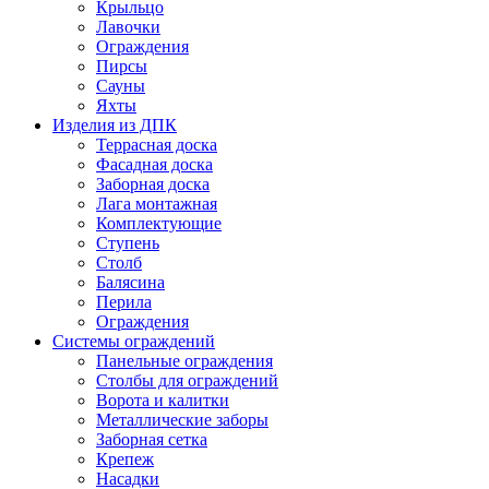
Крыльцо
Лавочки
Ограждения
Пирсы
Сауны
Яхты
Изделия из ДПК
Террасная доска
Фасадная доска
Заборная доска
Лага монтажная
Комплектующие
Ступень
Столб
Балясина
Перила
Ограждения
Системы ограждений
Панельные ограждения
Столбы для ограждений
Ворота и калитки
Металлические заборы
Заборная сетка
Крепеж
Насадки