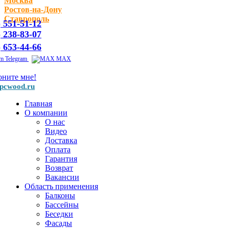
Москва
Ростов-на-Дону
Ставрополь
) 551-51-12
) 238-83-07
) 653-44-66
Telegram
MAX
оните мне!
pcwood.ru
Главная
О компании
О нас
Видео
Доставка
Оплата
Гарантия
Возврат
Вакансии
Область применения
Балконы
Бассейны
Беседки
Фасады