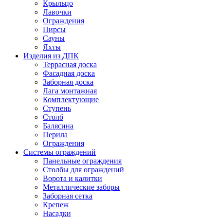
Крыльцо
Лавочки
Ограждения
Пирсы
Сауны
Яхты
Изделия из ДПК
Террасная доска
Фасадная доска
Заборная доска
Лага монтажная
Комплектующие
Ступень
Столб
Балясина
Перила
Ограждения
Системы ограждений
Панельные ограждения
Столбы для ограждений
Ворота и калитки
Металлические заборы
Заборная сетка
Крепеж
Насадки