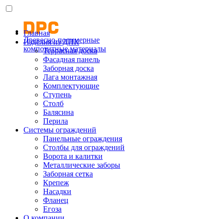
Главная
Древесно-полимерные
Изделия из ДПК
композитные материалы
Террасная доска
Фасадная панель
Заборная доска
Лага монтажная
Комплектующие
Ступень
Столб
Балясина
Перила
Системы ограждений
Панельные ограждения
Столбы для ограждений
Ворота и калитки
Металлические заборы
Заборная сетка
Крепеж
Насадки
Фланец
Егоза
О компании