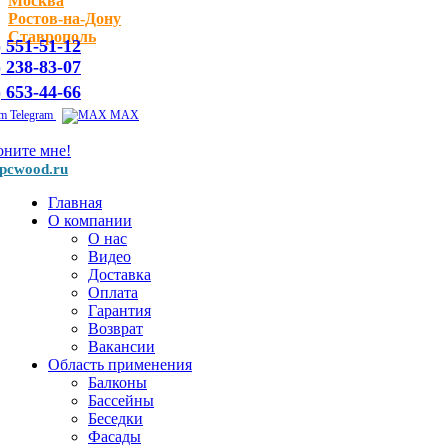
Москва
Ростов-на-Дону
Ставрополь
) 551-51-12
) 238-83-07
) 653-44-66
Telegram
MAX
оните мне!
pcwood.ru
Главная
О компании
О нас
Видео
Доставка
Оплата
Гарантия
Возврат
Вакансии
Область применения
Балконы
Бассейны
Беседки
Фасады