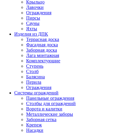
Крыльцо
Лавочки
Ограждения
Пирсы
Сауны
Яхты
Изделия из ДПК
Террасная доска
Фасадная доска
Заборная доска
Лага монтажная
Комплектующие
Ступень
Столб
Балясина
Перила
Ограждения
Системы ограждений
Панельные ограждения
Столбы для ограждений
Ворота и калитки
Металлические заборы
Заборная сетка
Крепеж
Насадки