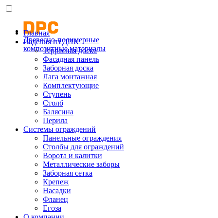
Главная
Древесно-полимерные
Изделия из ДПК
композитные материалы
Террасная доска
Фасадная панель
Заборная доска
Лага монтажная
Комплектующие
Ступень
Столб
Балясина
Перила
Системы ограждений
Панельные ограждения
Столбы для ограждений
Ворота и калитки
Металлические заборы
Заборная сетка
Крепеж
Насадки
Фланец
Егоза
О компании