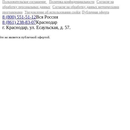
Пользовательское соглашение
Политика конфиденциальности
Согласие на
обработку персональных данных
Согласие на обработку данных метрическими
программами
Уведомление об использовании cookie
Публичная оферта
8 (800) 551-51-12
Вся Россия
8 (861) 238-83-07
Краснодар
г. Краснодар, ул. Есаульская, д. 57.
те не является публичной офертой.