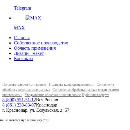
Telegram
MAX
Главная
Собственное производство
Область применения
Дизайн - макет
Контакты
Пользовательское соглашение
Политика конфиденциальности
Согласие на
обработку персональных данных
Согласие на обработку данных метрическими
программами
Уведомление об использовании cookie
Публичная оферта
8 (800) 551-51-12
Вся Россия
8 (861) 238-83-07
Краснодар
г. Краснодар, ул. Есаульская, д. 57.
те не является публичной офертой.