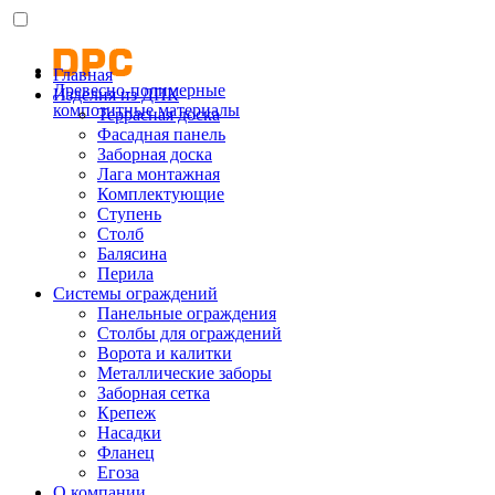
Главная
Древесно-полимерные
Изделия из ДПК
композитные материалы
Террасная доска
Фасадная панель
Заборная доска
Лага монтажная
Комплектующие
Ступень
Столб
Балясина
Перила
Системы ограждений
Панельные ограждения
Столбы для ограждений
Ворота и калитки
Металлические заборы
Заборная сетка
Крепеж
Насадки
Фланец
Егоза
О компании