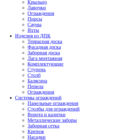
Крыльцо
Лавочки
Ограждения
Пирсы
Сауны
Яхты
Изделия из ДПК
Террасная доска
Фасадная доска
Заборная доска
Лага монтажная
Комплектующие
Ступень
Столб
Балясина
Перила
Ограждения
Системы ограждений
Панельные ограждения
Столбы для ограждений
Ворота и калитки
Металлические заборы
Заборная сетка
Крепеж
Насадки