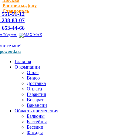
Москва
Ростов-на-Дону
Ставрополь
) 551-51-12
) 238-83-07
) 653-44-66
Telegram
MAX
оните мне!
pcwood.ru
Главная
О компании
О нас
Видео
Доставка
Оплата
Гарантия
Возврат
Вакансии
Область применения
Балконы
Бассейны
Беседки
Фасады