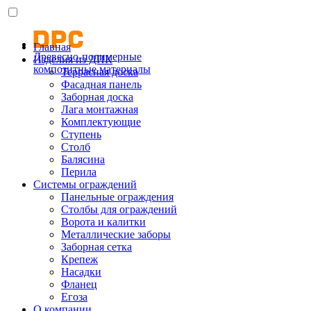
Главная
Древесно-полимерные
Изделия из ДПК
композитные материалы
Террасная доска
Фасадная панель
Заборная доска
Лага монтажная
Комплектующие
Ступень
Столб
Балясина
Перила
Системы ограждений
Панельные ограждения
Столбы для ограждений
Ворота и калитки
Металлические заборы
Заборная сетка
Крепеж
Насадки
Фланец
Егоза
О компании