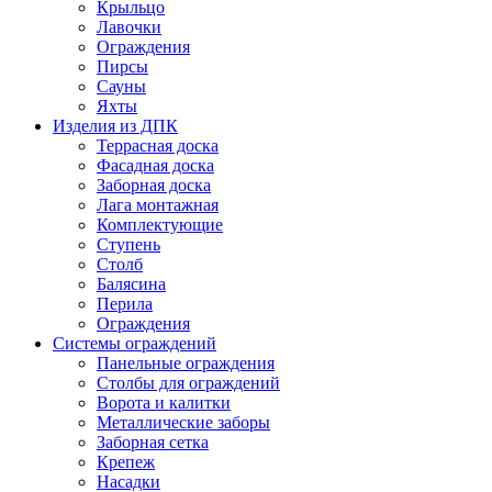
Крыльцо
Лавочки
Ограждения
Пирсы
Сауны
Яхты
Изделия из ДПК
Террасная доска
Фасадная доска
Заборная доска
Лага монтажная
Комплектующие
Ступень
Столб
Балясина
Перила
Ограждения
Системы ограждений
Панельные ограждения
Столбы для ограждений
Ворота и калитки
Металлические заборы
Заборная сетка
Крепеж
Насадки