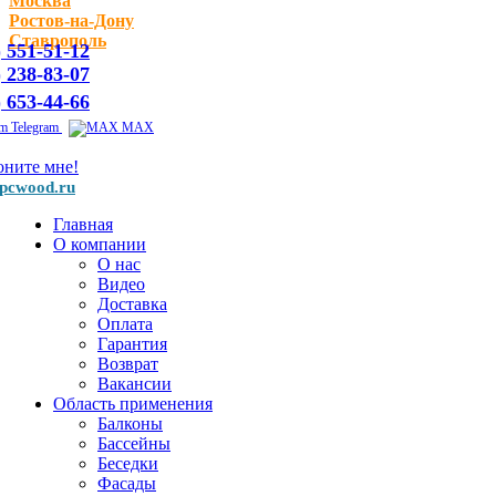
Москва
Ростов-на-Дону
Ставрополь
) 551-51-12
) 238-83-07
) 653-44-66
Telegram
MAX
оните мне!
pcwood.ru
Главная
О компании
О нас
Видео
Доставка
Оплата
Гарантия
Возврат
Вакансии
Область применения
Балконы
Бассейны
Беседки
Фасады