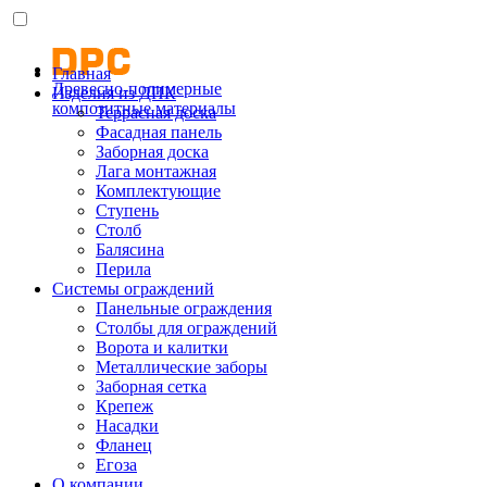
Главная
Древесно-полимерные
Изделия из ДПК
композитные материалы
Террасная доска
Фасадная панель
Заборная доска
Лага монтажная
Комплектующие
Ступень
Столб
Балясина
Перила
Системы ограждений
Панельные ограждения
Столбы для ограждений
Ворота и калитки
Металлические заборы
Заборная сетка
Крепеж
Насадки
Фланец
Егоза
О компании