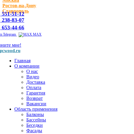
Москва
Ростов-на-Дону
Ставрополь
) 551-51-12
) 238-83-07
) 653-44-66
Telegram
MAX
оните мне!
pcwood.ru
Главная
О компании
О нас
Видео
Доставка
Оплата
Гарантия
Возврат
Вакансии
Область применения
Балконы
Бассейны
Беседки
Фасады