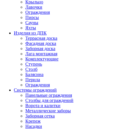
Крыльцо
Лавочки
Ограждения
Пирсы
Сауны
Яхты
Изделия из ДПК
Террасная доска
Фасадная доска
Заборная доска
Лага монтажная
Комплектующие
Ступень
Столб
Балясина
Перила
Ограждения
Системы ограждений
Панельные ограждения
Столбы для ограждений
Ворота и калитки
Металлические заборы
Заборная сетка
Крепеж
Насадки