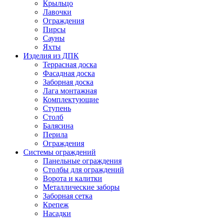
Крыльцо
Лавочки
Ограждения
Пирсы
Сауны
Яхты
Изделия из ДПК
Террасная доска
Фасадная доска
Заборная доска
Лага монтажная
Комплектующие
Ступень
Столб
Балясина
Перила
Ограждения
Системы ограждений
Панельные ограждения
Столбы для ограждений
Ворота и калитки
Металлические заборы
Заборная сетка
Крепеж
Насадки