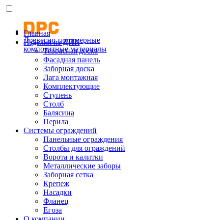
Главная
Древесно-полимерные
Изделия из ДПК
композитные материалы
Террасная доска
Фасадная панель
Заборная доска
Лага монтажная
Комплектующие
Ступень
Столб
Балясина
Перила
Системы ограждений
Панельные ограждения
Столбы для ограждений
Ворота и калитки
Металлические заборы
Заборная сетка
Крепеж
Насадки
Фланец
Егоза
О компании