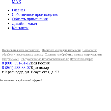
MAX
Главная
Собственное производство
Область применения
Дизайн - макет
Контакты
Пользовательское соглашение
Политика конфиденциальности
Согласие на
обработку персональных данных
Согласие на обработку данных метрическими
программами
Уведомление об использовании cookie
Публичная оферта
8 (800) 551-51-12
Вся Россия
8 (861) 238-83-07
Краснодар
г. Краснодар, ул. Есаульская, д. 57.
те не является публичной офертой.