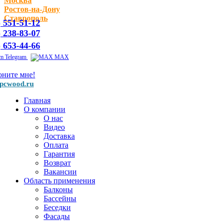
Москва
Ростов-на-Дону
Ставрополь
) 551-51-12
) 238-83-07
) 653-44-66
Telegram
MAX
оните мне!
pcwood.ru
Главная
О компании
О нас
Видео
Доставка
Оплата
Гарантия
Возврат
Вакансии
Область применения
Балконы
Бассейны
Беседки
Фасады