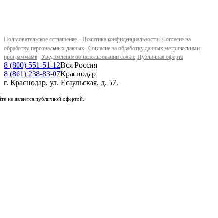
Пользовательское соглашение
Политика конфиденциальности
Согласие на
обработку персональных данных
Согласие на обработку данных метрическими
программами
Уведомление об использовании cookie
Публичная оферта
8 (800) 551-51-12
Вся Россия
8 (861) 238-83-07
Краснодар
г. Краснодар, ул. Есаульская, д. 57.
те не является публичной офертой.