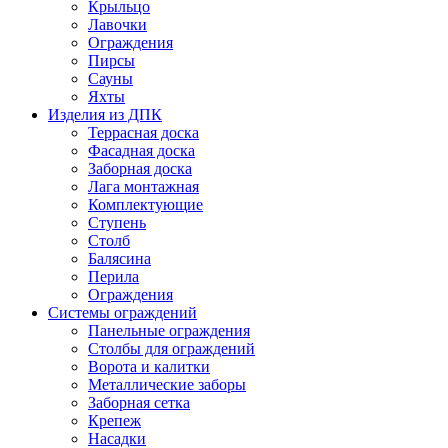
Крыльцо
Лавочки
Ограждения
Пирсы
Сауны
Яхты
Изделия из ДПК
Террасная доска
Фасадная доска
Заборная доска
Лага монтажная
Комплектующие
Ступень
Столб
Балясина
Перила
Ограждения
Системы ограждений
Панельные ограждения
Столбы для ограждений
Ворота и калитки
Металлические заборы
Заборная сетка
Крепеж
Насадки