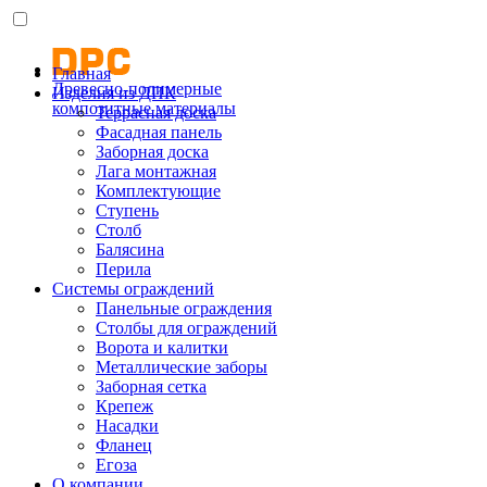
Главная
Древесно-полимерные
Изделия из ДПК
композитные материалы
Террасная доска
Фасадная панель
Заборная доска
Лага монтажная
Комплектующие
Ступень
Столб
Балясина
Перила
Системы ограждений
Панельные ограждения
Столбы для ограждений
Ворота и калитки
Металлические заборы
Заборная сетка
Крепеж
Насадки
Фланец
Егоза
О компании