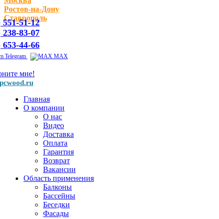
Москва
Ростов-на-Дону
Ставрополь
) 551-51-12
) 238-83-07
) 653-44-66
Telegram
MAX
оните мне!
pcwood.ru
Главная
О компании
О нас
Видео
Доставка
Оплата
Гарантия
Возврат
Вакансии
Область применения
Балконы
Бассейны
Беседки
Фасады