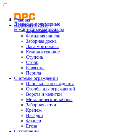
Главная
Древесно-полимерные
Изделия из ДПК
композитные материалы
Террасная доска
Фасадная панель
Заборная доска
Лага монтажная
Комплектующие
Ступень
Столб
Балясина
Перила
Системы ограждений
Панельные ограждения
Столбы для ограждений
Ворота и калитки
Металлические заборы
Заборная сетка
Крепеж
Насадки
Фланец
Егоза
О компании