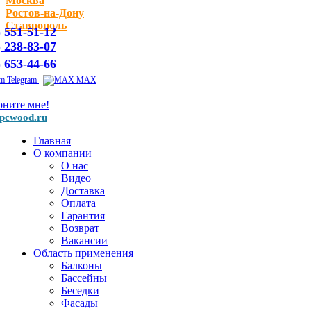
Москва
Ростов-на-Дону
Ставрополь
) 551-51-12
) 238-83-07
) 653-44-66
Telegram
MAX
оните мне!
pcwood.ru
Главная
О компании
О нас
Видео
Доставка
Оплата
Гарантия
Возврат
Вакансии
Область применения
Балконы
Бассейны
Беседки
Фасады