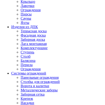
Крыльцо
Лавочки
Ограждения
Пирсы
Сауны
Яхты
Изделия из ДПК
Террасная доска
Фасадная доска
Заборная доска
Лага монтажная
Комплектующие
Ступень
Столб
Балясина
Перила
Ограждения
Системы ограждений
Панельные ограждения
Столбы для ограждений
Ворота и калитки
Металлические заборы
Заборная сетка
Крепеж
Насадки