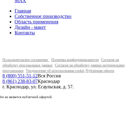
MAX
Главная
Собственное производство
Область применения
Дизайн - макет
Контакты
Пользовательское соглашение
Политика конфиденциальности
Согласие на
обработку персональных данных
Согласие на обработку данных метрическими
программами
Уведомление об использовании cookie
Публичная оферта
8 (800) 551-51-12
Вся Россия
8 (861) 238-83-07
Краснодар
г. Краснодар, ул. Есаульская, д. 57.
те не является публичной офертой.