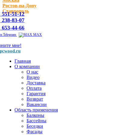
Москва
Ростов-на-Дону
Ставрополь
) 551-51-12
) 238-83-07
) 653-44-66
Telegram
MAX
оните мне!
pcwood.ru
Главная
О компании
О нас
Видео
Доставка
Оплата
Гарантия
Возврат
Вакансии
Область применения
Балконы
Бассейны
Беседки
Фасады