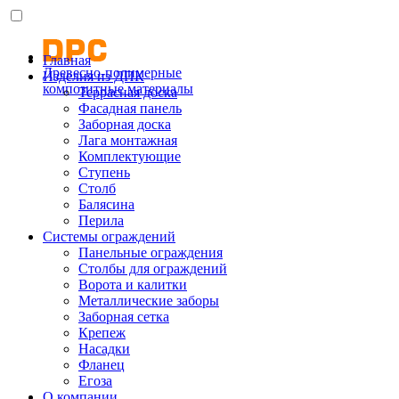
Главная
Древесно-полимерные
Изделия из ДПК
композитные материалы
Террасная доска
Фасадная панель
Заборная доска
Лага монтажная
Комплектующие
Ступень
Столб
Балясина
Перила
Системы ограждений
Панельные ограждения
Столбы для ограждений
Ворота и калитки
Металлические заборы
Заборная сетка
Крепеж
Насадки
Фланец
Егоза
О компании