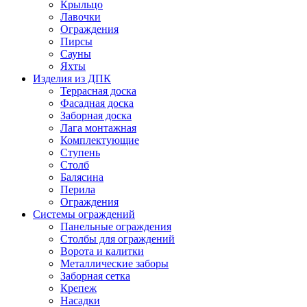
Крыльцо
Лавочки
Ограждения
Пирсы
Сауны
Яхты
Изделия из ДПК
Террасная доска
Фасадная доска
Заборная доска
Лага монтажная
Комплектующие
Ступень
Столб
Балясина
Перила
Ограждения
Системы ограждений
Панельные ограждения
Столбы для ограждений
Ворота и калитки
Металлические заборы
Заборная сетка
Крепеж
Насадки